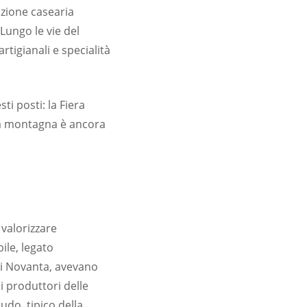
izione casearia
 Lungo le vie del
tigianali e specialità
i posti: la Fiera
 la montagna è ancora
valorizzare
ile, legato
nni Novanta, avevano
i produttori delle
udo, tipico della