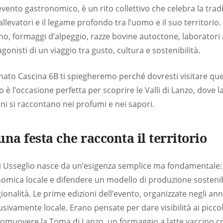
evento gastronomico, è un rito collettivo che celebra la trad
 allevatori e il legame profondo tra l’uomo e il suo territorio.
, formaggi d’alpeggio, razze bovine autoctone, laboratori ar
gonisti di un viaggio tra gusto, cultura e sostenibilità.
rmato Cascina 6B ti spiegheremo perché dovresti visitare quest
o è l’occasione perfetta per scoprire le Valli di Lanzo, dove
oni si raccontano nei profumi e nei sapori.
 una festa che racconta il territorio
di Usseglio nasce da un’esigenza semplice ma fondamentale: 
omica locale e difendere un modello di produzione sostenib
agionalità. Le prime edizioni dell’evento, organizzate negli a
sivamente locale. Erano pensate per dare visibilità ai piccol
promuovere la Toma di Lanzo, un formaggio a latte vaccino cr