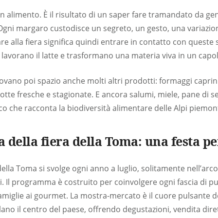
 alimento. È il risultato di un saper fare tramandato da ge
. Ogni margaro custodisce un segreto, un gesto, una variazi
e alla fiera significa quindi entrare in contatto con queste 
lavorano il latte e trasformano una materia viva in un capo
ovano poi spazio anche molti altri prodotti: formaggi caprin
cotte fresche e stagionate. E ancora salumi, miele, pane di seg
cco che racconta la biodiversità alimentare delle Alpi piemon
della fiera della Toma: una festa per 
della Toma si svolge ogni anno a luglio, solitamente nell’arco
. Il programma è costruito per coinvolgere ogni fascia di pub
 famiglie ai gourmet. La mostra-mercato è il cuore pulsante d
ano il centro del paese, offrendo degustazioni, vendita diret