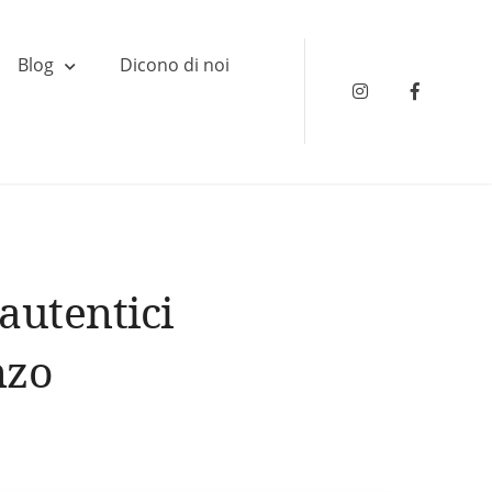
Blog
Dicono di noi
Instagram
Faceboo
autentici
nzo