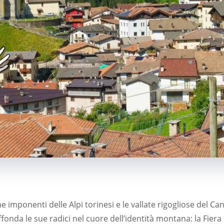
me imponenti delle Alpi torinesi e le vallate rigogliose del Ca
nda le sue radici nel cuore dell’identità montana: la Fiera