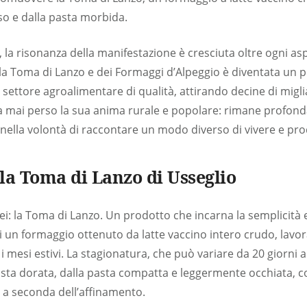
so e dalla pasta morbida.
, la risonanza della manifestazione è cresciuta oltre ogni asp
a Toma di Lanzo e dei Formaggi d’Alpeggio è diventata un p
il settore agroalimentare di qualità, attirando decine di miglia
 ha mai perso la sua anima rurale e popolare: rimane profon
e nella volontà di raccontare un modo diverso di vivere e pr
lla Toma di Lanzo di Usseglio
 lei: la Toma di Lanzo. Un prodotto che incarna la semplicità e
i un formaggio ottenuto da latte vaccino intero crudo, lavo
i mesi estivi. La stagionatura, che può variare da 20 giorni a 
osta dorata, dalla pasta compatta e leggermente occhiata, 
, a seconda dell’affinamento.