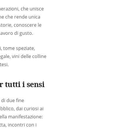
nerazioni, che unisce
one che rende unica
storie, conoscere le
lavoro di gusto.
i, tome speziate,
ale, vini delle colline
tesi.
tutti i sensi
 di due fine
blico, dai curiosi ai
ella manifestazione:
ta, incontri con i