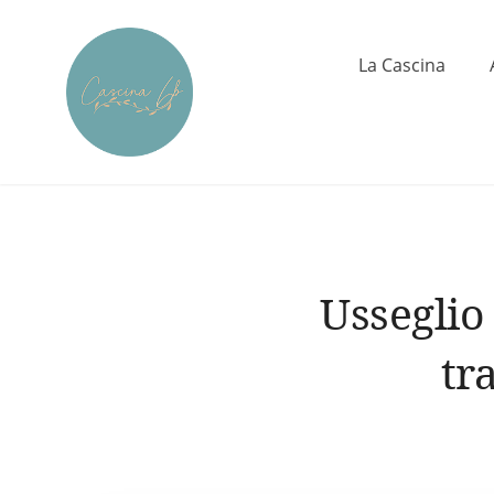
Skip
to
La Cascina
content
Cascina6B
Usseglio
tr