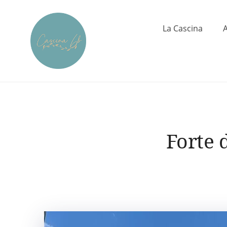
Skip
to
La Cascina
content
Cascina6B
Forte 