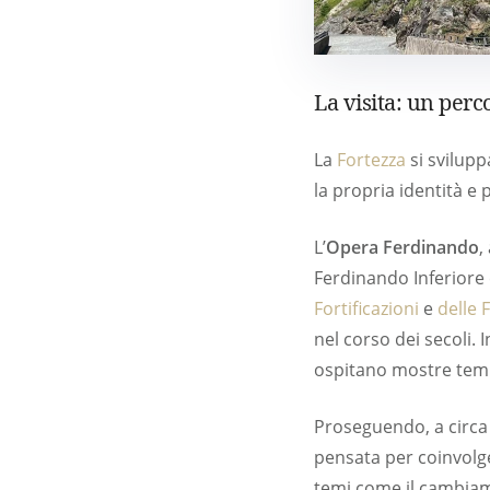
La visita: un perco
La
Fortezza
si sviluppa
la propria identità e 
L’
Opera Ferdinando
,
Ferdinando Inferiore
Fortificazioni
e
delle 
nel corso dei secoli. 
ospitano mostre temp
Proseguendo, a circa 
pensata per coinvolge
temi come il cambiame