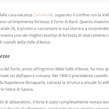
dalla casa-vacanza
Cascina 6b
, superato il confine con la Vall
oso un’imponente fortezza: il Forte di Bard. Questo maesto
 Statale 26, è pronto a raccontare la sua storia e a sorprend
appresenta uno dei migliori esempi di fortezza di sbarramento
i castelli della Valle d’Aosta.
sente
ca del Forte, posto all’ingresso della Valle d’Aosta, ha reso
tale sin dall’epoca romana. Nel 1800 il precedente castello
a Napoleone Bonaparte, tuttavia la struttura attuale fu edific
lo Felice di Savoia.
o di abbandono, il forte è stato completamente restaurato 
o culturale di riferimento, ospitando musei, mostre ed eventi