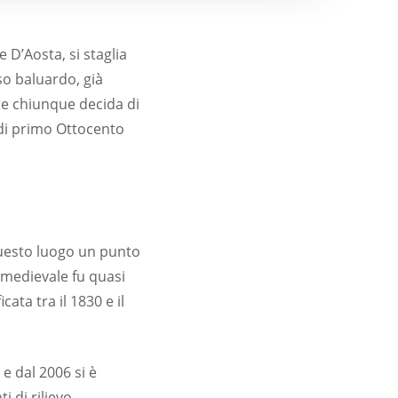
e D’Aosta, si staglia
so baluardo, già
ere chiunque decida di
 di primo Ottocento
 questo luogo un punto
 medievale fu quasi
ata tra il 1830 e il
e dal 2006 si è
 di rilievo