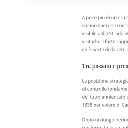
A poco più di un’ora 
su uno sperone rocci
visibile dalla Strada
visitarlo. Il forte r
ed è parte della rete d
Tra passato e pre
La posizione strategi
di controllo fondamen
del tutto annientato d
1838 per volere di Car
Dopo un lungo period
trasformato in un pol