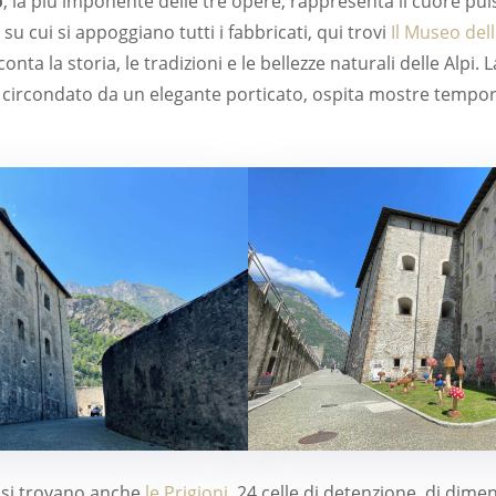
o
, la più imponente delle tre opere, rappresenta il cuore pu
u cui si appoggiano tutti i fabbricati, qui trovi
Il Museo dell
nta la storia, le tradizioni e le bellezze naturali delle Alpi. 
 circondato da un elegante porticato, ospita mostre tempor
a si trovano anche
le Prigioni
, 24 celle di detenzione, di dime