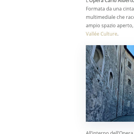
L’
Opera Carlo Albert
Formata da una cinta s
multimediale che racco
ampio spazio aperto,
Vallée Culture
.
All’interno dell’Oper