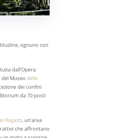
i altitudine, ognuno con
ituita dall’Opera
le del Museo
delle
rcezione dei confini
uditorium da 70 posti
ei Ragazzi
, un’area
rattivi che affrontano
 un invito a scoprire