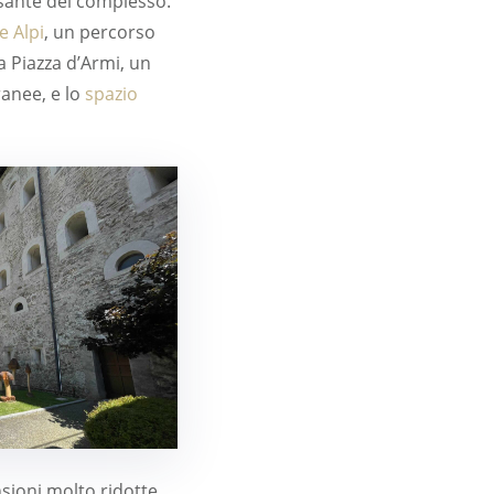
lsante del complesso.
e Alpi
, un percorso
La Piazza d’Armi, un
anee, e lo
spazio
nsioni molto ridotte,