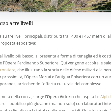
rso a tre livelli
 su tre livelli principali, distribuiti tra i 400 e i 467 metri d
proposta espositiva:
 al livello più basso, si presenta a forma di tenaglia ed è cost
 e l’Opera Ferdinando Superiore. Qui vengono accolte le sa
Frontiere
, che illustrano la storia delle difese militari e la pe
In prossimità, l’Opera Mortai e l’attigua Polveriera con un a
oranee, arricchendo l’offerta culturale del complesso.
metà della rocca, sorge l’
Opera Vittorio
che ospita
Le Alpi d
re il pubblico più giovane (ma non solo) con laboratori inte
nto climatico e la tutela delle aree glaciali. Questo spazio è