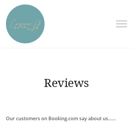
Skip
to
content
Cascina6B
Reviews
Our customers on Booking.com say about us……