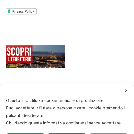
✕
Questo sito utilizza cookie tecnici e di profilazione.
Cascina6B © 2026 Roedil Edificazioni S.r.l. P.Iva
Puoi accettare, rifiutare o personalizzare i cookie premendo i
IT07102070013 - Codice Struttura: M 00061 | CIR: 001248-
pulsanti desiderati.
CIM-00002 | CIN: IT001248B4PG3Q5PEN
Chiudendo questa informativa continuerai senza accettare.