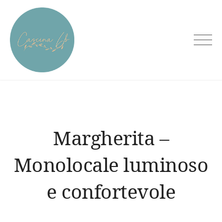
Skip
to
content
Cascina6B
Margherita –
Monolocale luminoso
e confortevole