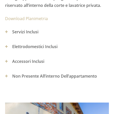
riservato all’interno della corte e lavatrice privata.
Download Planimetria
Servizi Inclusi
Elettrodomestici Inclusi
Pulizia settimanale con cambio biancheria
Accessori Inclusi
Riscaldamento/Luce/Acqua Calda E Fredda
Tv
Wifi
Non Presente All’interno Dell’appartamento
Lavastoviglie
Pentole/Stoviglie
Cassetta di sicurezza
Frigorifero
Biancheria Letto/Casa
Posto Auto Privato
Aria Condizionata
Lavatrice
Ferro/Asse Da Stiro
Allarme Antincendio
Forno