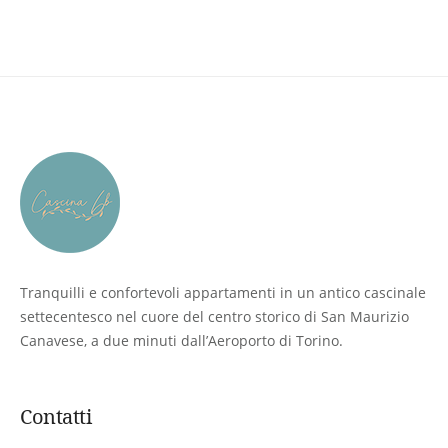
Stendino
Rilevatore Di Monossido Di Carbonio
Macchina Del Caffè
Appendiabiti
Bollitore
Asciugacapelli
Gel Doccia
Detersivi
Accessori Per Pulizia
Prodotti di Base Per Cucinare
(Olio/Sale/Zucchero)
Tranquilli e confortevoli appartamenti in un antico cascinale
settecentesco nel cuore del centro storico di San Maurizio
Kit Di Pronto Soccorso
Canavese, a due minuti dall’Aeroporto di Torino.
Contatti