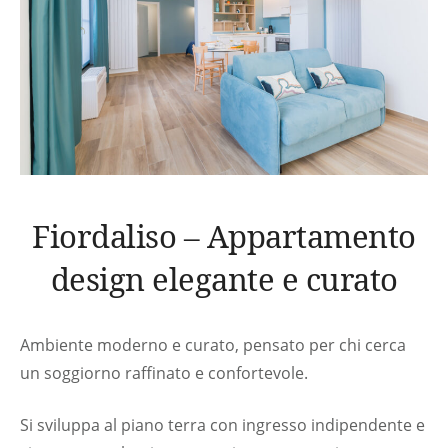
Macchina del Caffè
Asciugacapelli
Bollitore
Gel Doccia
Detersivi
Accessori Per Pulizia
Prodotti Base Per Cucinare
(Olio/Sale/Zucchero)
Fiordaliso – Appartamento
Kit Pronto Soccorso
design elegante e curato
Ambiente moderno e curato, pensato per chi cerca
un soggiorno raffinato e confortevole.
Si sviluppa al piano terra con ingresso indipendente e