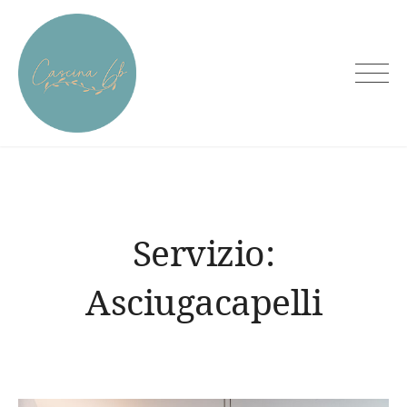
Skip
to
content
Cascina6B
Servizio:
Asciugacapelli