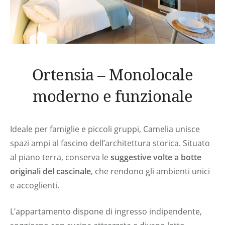
Detersivi
Accessori Per Pulizia
Prodotti Base Per Cucinare
(Olio/Sale/Zucchero)
Ortensia – Monolocale
Kit Di Pronto Soccorso
moderno e funzionale
Ideale per famiglie e piccoli gruppi, Camelia unisce
spazi ampi al fascino dell’architettura storica. Situato
al piano terra, conserva le
suggestive volte a botte
originali del cascinale
, che rendono gli ambienti unici
e accoglienti.
L’appartamento dispone di ingresso indipendente,