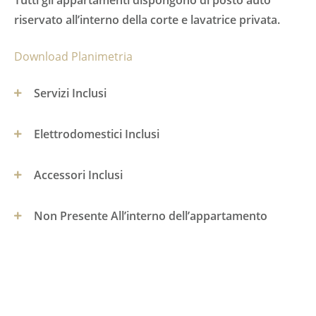
Tutti gli appartamenti dispongono di posto auto
riservato all’interno della corte e lavatrice privata.
Download Planimetria
Servizi Inclusi
Elettrodomestici Inclusi
Pulizia settimanale con cambio biancheria
Accessori Inclusi
Riscaldamento/Luce/Acqua Calda E Fredda
Tv
Wifi
Non Presente All’interno dell’appartamento
Lavastoviglie
Pentole/Stoviglie
Cassetta di sicurezza
Frigorifero
Biancheria Letto/Casa
Posto Auto Privato
Aria Condizionata
Lavatrice
Ferro/Asse Da Stiro
Allarme Antincendio
Forno