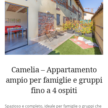
Stendino
Rilevatore Di Monossido Di Carbonio
Macchina Del Caffè
Appendiabiti
Bollitore
Asciugacapelli
Gel Doccia
Detersivi
Accessori Per Pulizia
Prodotti Base Per Cucinare
(Olio/Sale/Zucchero)
Camelia – Appartamento
Kit Di Pronto Soccorso
ampio per famiglie e gruppi
fino a 4 ospiti
Spazioso e completo, ideale per famiglie o gruppi che