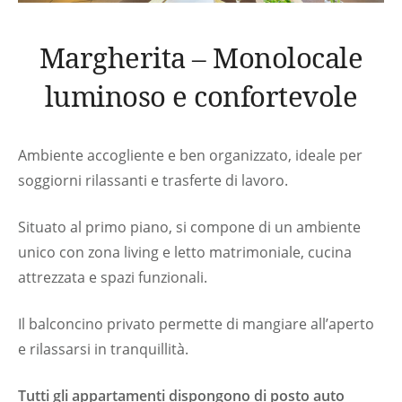
Prodotti Base Per Cucinare
(Olio/Sale/Zucchero)
Margherita – Monolocale
Kit Di Pronto Soccorso
luminoso e confortevole
Ambiente accogliente e ben organizzato, ideale per
soggiorni rilassanti e trasferte di lavoro.
Situato al primo piano, si compone di un ambiente
unico con zona living e letto matrimoniale, cucina
attrezzata e spazi funzionali.
Il balconcino privato permette di mangiare all’aperto
e rilassarsi in tranquillità.
Tutti gli appartamenti dispongono di posto auto